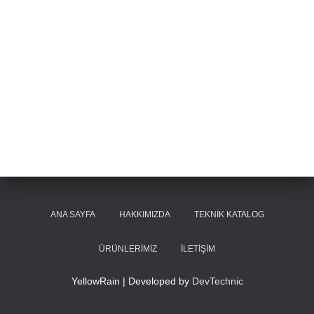
ANA SAYFA
HAKKIMIZDA
TEKNIK KATALOG
ÜRÜNLERIMIZ
İLETIŞIM
YellowRain | Developed by
DevTechnic