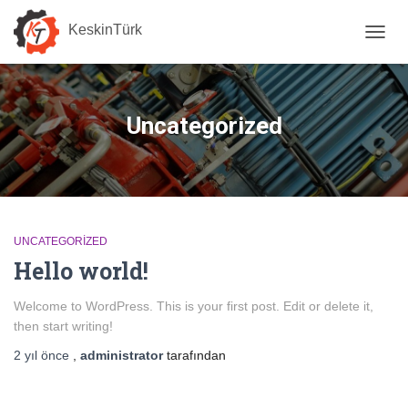
KeskinTürk
MENÜ
AÇ/KA
Uncategorized
UNCATEGORIZED
Hello world!
Welcome to WordPress. This is your first post. Edit or delete it,
then start writing!
2 yıl
önce
,
administrator
tarafından