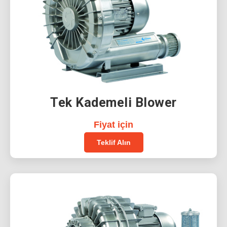
Tek Kademeli Blower
Fiyat için
Teklif Alın