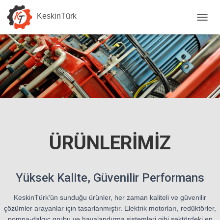
KeskinTürk
M
E
N
Ü
Y
Ü
A
Ç
/
K
A
P
ÜRÜNLERIMIZ
A
Yüksek Kalite, Güvenilir Performans
KeskinTürk'ün sunduğu ürünler, her zaman kaliteli ve güvenilir
çözümler arayanlar için tasarlanmıştır. Elektrik motorları, redüktörler,
pompa-dalgıç grubu ve havalandırma sistemleri gibi sektördeki en